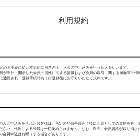
利用規約
社が定める手続に従い本規約に同意の上、入会の申し込みを行う個人をいいます。
、会員が当社に開示した会員の属性に関する情報および会員の取引に関する履歴等の情
会員に適用され、登録手続時および登録後にお守りいただく規約です。
の入会申込みをされたお客様は、所定の登録手続完了後に会員としての資格を有し
ださい。代理による登録は一切認められません。なお、過去に会員資格が取り消さ
の会員申込はお断りする場合があります。