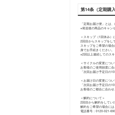
第14条（定期購
「定期お届け便」とは、
※発送後の商品のキャン
＜スキップ（1回休み）
2回目からスキップをし
スキップをご希望の場合
身でお手続きください。
※2回以上連続してのス
＜サイクルの変更につい
お客様のご使用頻度に合わ
「次回お届け予定日の1
＜お届け日の変更につい
「次回お届け予定日の1
お客様のご都合に合わせ
＜解約について＞
2回目から解約をしてい
解約をご希望の場合には
電話番号：0120-021-69