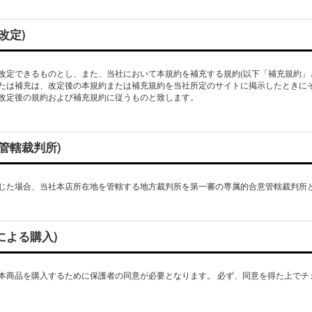
改定)
改定できるものとし、また、当社において本規約を補充する規約(以下「補充規約」
たは補充は、改定後の本規約または補充規約を当社所定のサイトに掲示したときに
改定後の規約および補充規約に従うものと致します。
、管轄裁判所)
じた場合、当社本店所在地を管轄する地方裁判所を第一審の専属的合意管轄裁判所
による購入)
本商品を購入するために保護者の同意が必要となります。 必ず、同意を得た上でチ