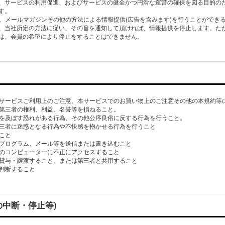
、サービスの利用促進、およびサービスの健全かつ円滑な運営の確保を図る目的の
す。
して、メールマガジンその他の方法による情報提供(広告を含みます)を行うことができ
、当社所定の方法に従い、その旨を通知して頂ければ、情報提供を停止します。た
は、会員の希望により停止をすることはできません。
、本サービスご利用上のご注意、本サービスでのお買い物上のご注意その他の本規約等
他の第三者の権利、利益、名誉等を損ねること。
影響を及ぼす恐れがある行為、その他公序良俗に反する行為を行うこと。
の第三者に迷惑となる行為や不快感を抱かせる行為を行うこと
ること
タープログラム、メール等を送信または書き込むこと
の他のコンピューターに不正にアクセスすること
者に貸与・譲渡すること、または第三者と共用すること
と判断すること
の中断・停止等)