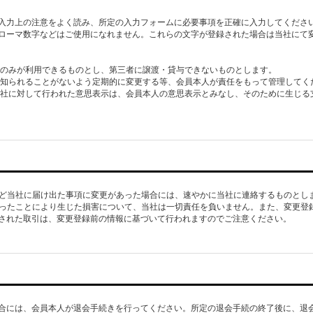
入力上の注意をよく読み、所定の入力フォームに必要事項を正確に入力してくださ
ローマ数字などはご使用になれません。これらの文字が登録された場合は当社にて
本人のみが利用できるものとし、第三者に譲渡・貸与できないものとします。
人に知られることがないよう定期的に変更する等、会員本人が責任をもって管理してく
て当社に対して行われた意思表示は、会員本人の意思表示とみなし、そのために生じ
所など当社に届け出た事項に変更があった場合には、速やかに当社に連絡するものとし
なかったことにより生じた損害について、当社は一切責任を負いません。また、変更登
された取引は、変更登録前の情報に基づいて行われますのでご注意ください。
合には、会員本人が退会手続きを行ってください。所定の退会手続の終了後に、退