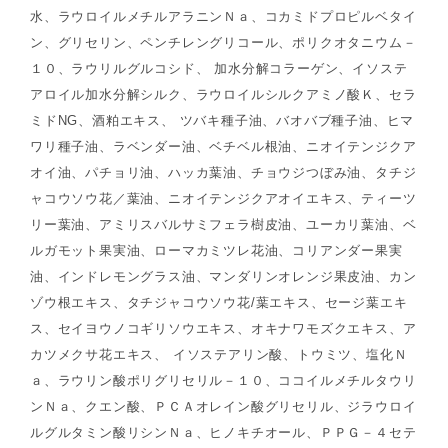
水、ラウロイルメチルアラニンＮａ、コカミドプロピルベタイ
ン、グリセリン、ペンチレングリコール、ポリクオタニウム－
１０、ラウリルグルコシド、 加水分解コラーゲン、イソステ
アロイル加水分解シルク、ラウロイルシルクアミノ酸Ｋ、セラ
ミドNG、酒粕エキス、 ツバキ種子油、バオバブ種子油、ヒマ
ワリ種子油、ラベンダー油、ベチベル根油、ニオイテンジクア
オイ油、パチョリ油、ハッカ葉油、チョウジつぼみ油、タチジ
ャコウソウ花／葉油、ニオイテンジクアオイエキス、ティーツ
リー葉油、アミリスバルサミフェラ樹皮油、ユーカリ葉油、ベ
ルガモット果実油、ローマカミツレ花油、コリアンダー果実
油、インドレモングラス油、マンダリンオレンジ果皮油、カン
ゾウ根エキス、タチジャコウソウ花/葉エキス、セージ葉エキ
ス、セイヨウノコギリソウエキス、オキナワモズクエキス、ア
カツメクサ花エキス、 イソステアリン酸、トウミツ、塩化Ｎ
ａ、ラウリン酸ポリグリセリル－１０、ココイルメチルタウリ
ンＮａ、クエン酸、ＰＣＡオレイン酸グリセリル、ジラウロイ
ルグルタミン酸リシンＮａ、ヒノキチオール、ＰＰＧ－４セテ