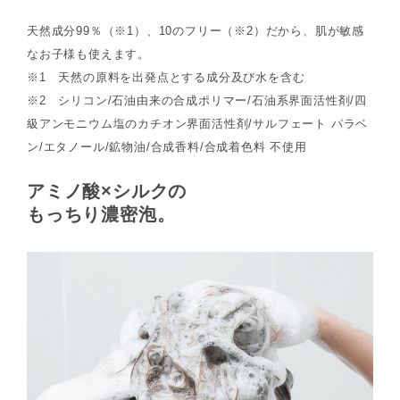
天然成分99％（※1）、10のフリー（※2）だから、肌が敏感
なお子様も使えます。
※1 天然の原料を出発点とする成分及び水を含む
※2 シリコン/石油由来の合成ポリマー/石油系界面活性剤/四
級アンモニウム塩のカチオン界面活性剤/サルフェート パラベ
ン/エタノール/鉱物油/合成香料/合成着色料 不使用
アミノ酸×シルクの
もっちり濃密泡。